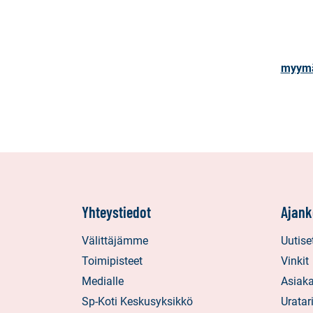
myym
Yhteystiedot
Ajank
Välittäjämme
Uutise
Toimipisteet
Vinkit
Medialle
Asiaka
Sp-Koti Keskusyksikkö
Uratar