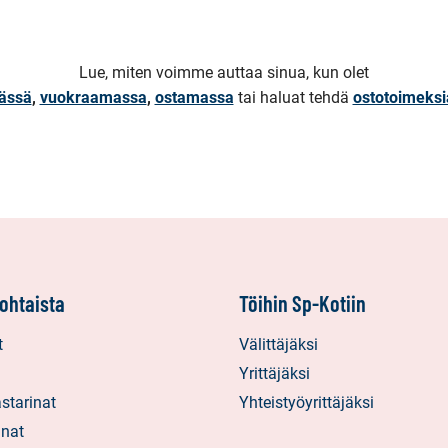
Lue, miten voimme auttaa sinua, kun olet
ässä
,
vuokraamassa
,
ostamassa
tai haluat tehdä
ostotoimeks
ohtaista
Töihin Sp-Kotiin
t
Välittäjäksi
Yrittäjäksi
starinat
Yhteistyöyrittäjäksi
inat