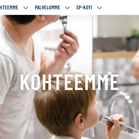
HTEEMME
PALVELUMME
SP-KOTI
ÄJÄMME
KOHTEEMME
PALVELUMME
SP-
UT
ALASIVUT
ALASIVUT
KOTI
ALASIVUT
f
KOHTEEMME