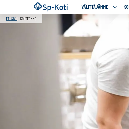
Siirry
Etusivu
VÄLITTÄJÄMME
KO
VÄLITT
sisältöön
ALASIV
ETUSIVU
KOHTEEMME