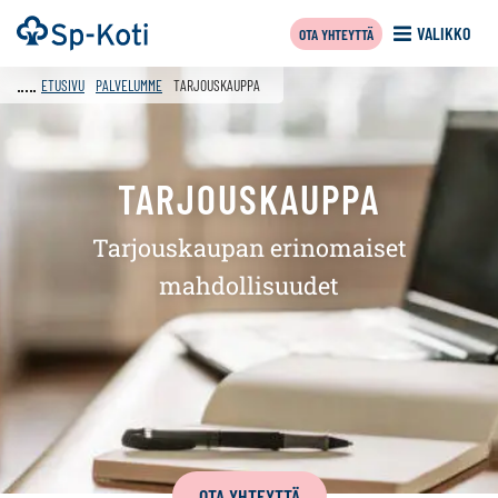
Siirry
Etusivu
VALIKKO
OTA YHTEYTTÄ
sisältöön
f
ETUSIVU
PALVELUMME
TARJOUSKAUPPA
TARJOUSKAUPPA
Tarjouskaupan erinomaiset
mahdollisuudet
Tämän
OTA YHTEYTTÄ