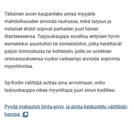
Tällainen avoin kaupanteko antaa myyjälle
mahdollisuuden arvioida rauhassa, mikä tarjous ja
millaiset ehdot sopivat parhaiten juuri hänen
tilanteeseensa. Tarjouskauppa soveltuu erityisen hyvin
esimerkiksi asuntoihin tai kiinteistöihin, jotka herättävät
paljon kiinnostusta tai kohteisiin, joille on uniikkien
ominaisuuksiensa vuoksi vaikeampi arvioida sopivinta
myyntihintaa.
Sp-Kodin välittäjä auttaa aina arvioimaan, onko
tarjouskauppa oikea myyntitapa juuri sinun kodillesi.
Pyydä maksuton hinta-arvio, ja aloita keskustelu välittäjän
(Avautuu
kanssa.
uuteen
ikkunaan)