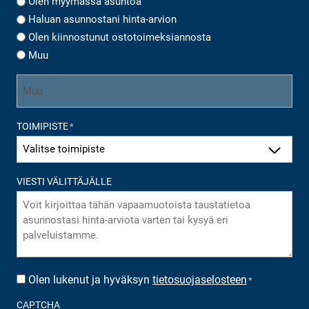
Olen myymässä asuntoa
Haluan asunnostani hinta-arvion
Olen kiinnostunut ostotoimeksiannosta
Muu
TOIMIPISTE
*
VIESTI VÄLITTÄJÄLLE
Olen lukenut ja hyväksyn
tietosuojaselosteen
SUOSTUMUS
*
*
CAPTCHA