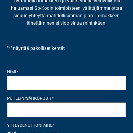
Täyttämällä lomakkeen ja valitsemalla vetovalikosta
haluamasi Sp-Kodin toimipisteen, välittäjämme ottaa
sinuun yhteyttä mahdollisimman pian. Lomakkeen
lähettäminen ei sido sinua mihinkään.
"
" näyttää pakolliset kentät
*
NIMI
*
PUHELIN/SÄHKÖPOSTI
*
YHTEYDENOTTONI AIHE
*