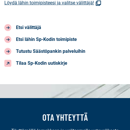
(Avautuu
Löydä lähin toimipisteesi ja valitse välittäjä!
uuteen
ikkunaan)
Etsi välittäjä
Etsi lähin Sp-Kodin toimipiste
Tutustu Säästöpankin palveluihin
Tilaa Sp-Kodin uutiskirje
OTA YHTEYTTÄ