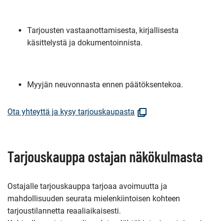
Tarjousten vastaanottamisesta, kirjallisesta
käsittelystä ja dokumentoinnista.
Myyjän neuvonnasta ennen päätöksentekoa.
(Avautuu
Ota yhteyttä ja kysy tarjouskaupasta
uuteen
ikkunaan)
Tarjouskauppa ostajan näkökulmasta
Ostajalle tarjouskauppa tarjoaa avoimuutta ja
mahdollisuuden seurata mielenkiintoisen kohteen
tarjoustilannetta reaaliaikaisesti.