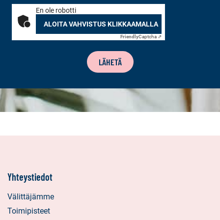
En ole robotti
ALOITA VAHVISTUS KLIKKAAMALLA
Friendly
Captcha ⇗
LÄHETÄ
Yhteystiedot
Välittäjämme
Toimipisteet