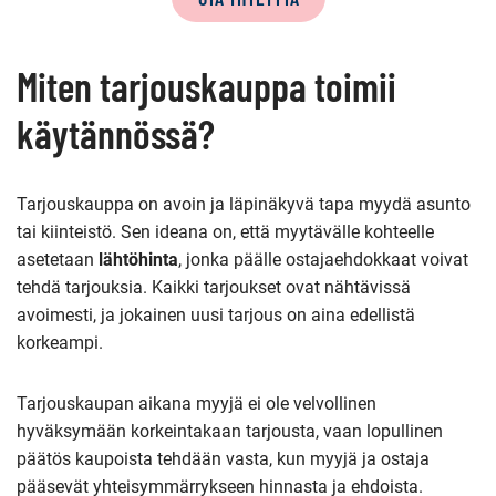
sivun
sisältö
Miten tarjouskauppa toimii
käytännössä?
Tarjouskauppa on avoin ja läpinäkyvä tapa myydä asunto
tai kiinteistö. Sen ideana on, että myytävälle kohteelle
asetetaan
lähtöhinta
, jonka päälle ostajaehdokkaat voivat
tehdä tarjouksia. Kaikki tarjoukset ovat nähtävissä
avoimesti, ja jokainen uusi tarjous on aina edellistä
korkeampi.
Tarjouskaupan aikana myyjä ei ole velvollinen
hyväksymään korkeintakaan tarjousta, vaan lopullinen
päätös kaupoista tehdään vasta, kun myyjä ja ostaja
pääsevät yhteisymmärrykseen hinnasta ja ehdoista.