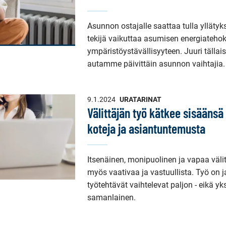
Asunnon ostajalle saattaa tulla ylläty
tekijä vaikuttaa asumisen energiateho
ympäristöystävällisyyteen. Juuri tälla
autamme päivittäin asunnon vaihtajia.
9.1.2024
URATARINAT
Välittäjän työ kätkee sisäänsä
koteja ja asiantuntemusta
Itsenäinen, monipuolinen ja vapaa väli
myös vaativaa ja vastuullista. Työ on j
työtehtävät vaihtelevat paljon - eikä yk
samanlainen.