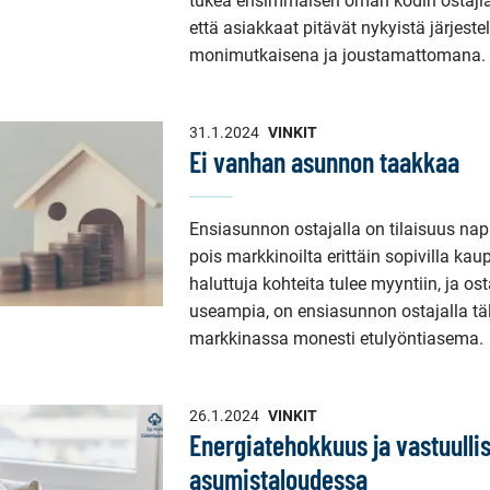
tukea ensimmäisen oman kodin ostajia
että asiakkaat pitävät nykyistä järjes
monimutkaisena ja joustamattomana.
31.1.2024
VINKIT
Ei vanhan asunnon taakkaa
Ensiasunnon ostajalla on tilaisuus na
pois markkinoilta erittäin sopivilla ka
haluttuja kohteita tulee myyntiin, ja o
useampia, on ensiasunnon ostajalla tä
markkinassa monesti etulyöntiasema.
26.1.2024
VINKIT
Energiatehokkuus ja vastuulli
asumistaloudessa