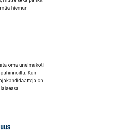
, mutta sekä pankit
telmää hieman
pata oma unelmakoti
uppahinnoilla. Kun
stajakandidaatteja on
llaisessa
suus