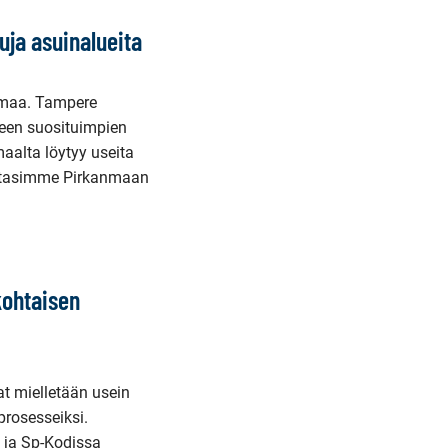
uja asuinalueita
oimaa. Tampere
keen suosituimpien
aalta löytyy useita
Listasimme Pirkanmaan
kohtaisen
at mielletään usein
prosesseiksi.
 ja Sp-Kodissa