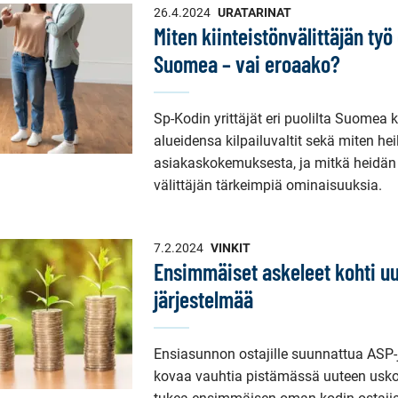
26.4.2024
URATARINAT
Miten kiinteistönvälittäjän työ 
Suomea – vai eroaako?
Sp-Kodin yrittäjät eri puolilta Suomea 
alueidensa kilpailuvaltit sekä miten he
asiakaskokemuksesta, ja mitkä heidän
välittäjän tärkeimpiä ominaisuuksia.
7.2.2024
VINKIT
Ensimmäiset askeleet kohti uu
järjestelmää
Ensiasunnon ostajille suunnattua ASP-
kovaa vauhtia pistämässä uuteen usko