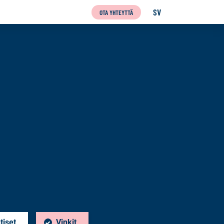
SV
OTA YHTEYTTÄ
SVENSKA
tiset
Vinkit