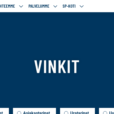
HTEEMME
PALVELUMME
SP-KOTI
ÄJÄMME
KOHTEEMME
PALVELUMME
SP-
UT
ALASIVUT
ALASIVUT
KOTI
ALASIVUT
f
VINKIT
et
Asiakastarinat
Uratarinat
Uu