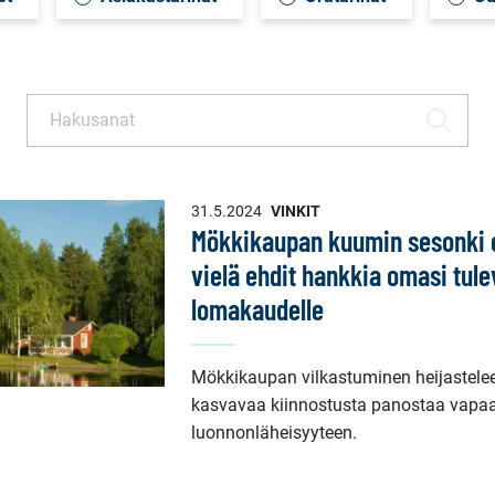
Haku
HAE
31.5.2024
VINKIT
Mökkikaupan kuumin sesonki 
vielä ehdit hankkia omasi tule
lomakaudelle
Mökkikaupan vilkastuminen heijastele
kasvavaa kiinnostusta panostaa vapaa
luonnonläheisyyteen.