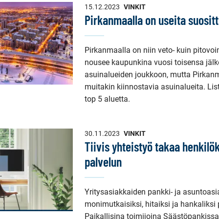
15.12.2023
VINKIT
Pirkanmaalla on useita suositt
Pirkanmaalla on niin veto- kuin pitov
nousee kaupunkina vuosi toisensa jäl
asuinalueiden joukkoon, mutta Pirkanm
muitakin kiinnostavia asuinalueita. 
top 5 aluetta.
30.11.2023
VINKIT
Tiivis yhteistyö takaa henkilö
palvelun
Yritysasiakkaiden pankki- ja asuntoasi
monimutkaisiksi, hitaiksi ja hankaliksi 
Paikallisina toimijoina Säästöpankissa