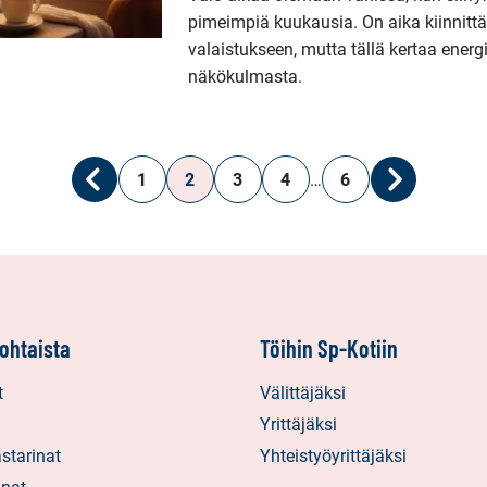
pimeimpiä kuukausia. On aika kiinnitt
valaistukseen, mutta tällä kertaa ener
näkökulmasta.
1
2
3
4
…
6
Edellinen
Seuraava
ohtaista
Töihin Sp-Kotiin
t
Välittäjäksi
Yrittäjäksi
starinat
Yhteistyöyrittäjäksi