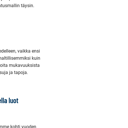
usmallin täysin.
elleen, vaikka ensi
altillisemmiksi kuin
rkoita mukavuuksista
suja ja tapoja.
la luot
rymme kohti vuoden