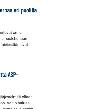
eroaa eri puolilla
kertovat omien
illä huolehditaan
 mielestään ovat
tta ASP-
järjestelmää ollaan
on. Valtio haluaa