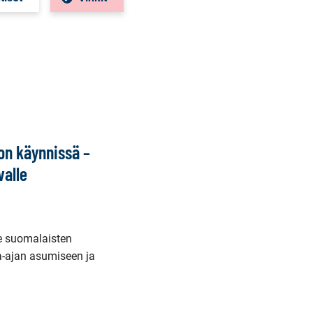
on käynnissä –
valle
e suomalaisten
-ajan asumiseen ja