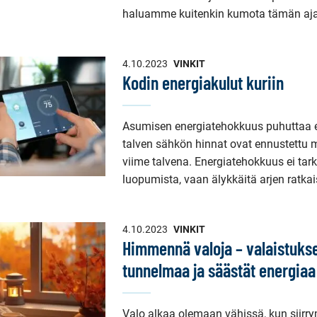
haluamme kuitenkin kumota tämän ajat
4.10.2023
VINKIT
Kodin energiakulut kuriin
Asumisen energiatehokkuus puhuttaa ed
talven sähkön hinnat ovat ennustettu m
viime talvena. Energiatehokkuus ei ta
luopumista, vaan älykkäitä arjen ratkai
4.10.2023
VINKIT
Himmennä valoja – valaistuksel
tunnelmaa ja säästät energiaa
Valo alkaa olemaan vähissä, kun siir