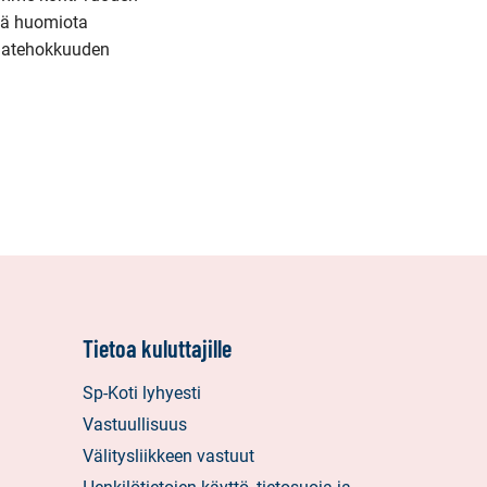
ää huomiota
giatehokkuuden
Tietoa kuluttajille
Sp-Koti lyhyesti
Vastuullisuus
Välitysliikkeen vastuut