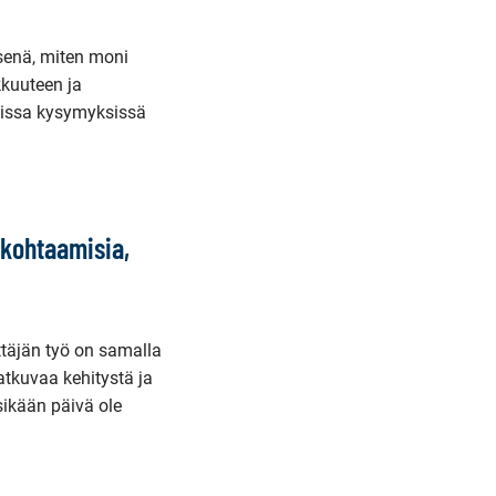
ksenä, miten moni
kkuuteen ja
isissa kysymyksissä
 kohtaamisia,
ttäjän työ on samalla
atkuvaa kehitystä ja
sikään päivä ole